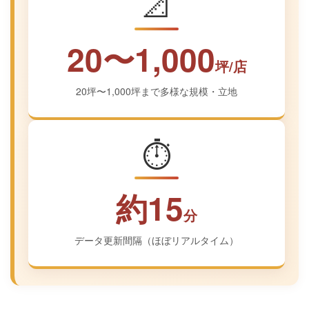
📐
20〜1,000
坪/店
20坪〜1,000坪まで多様な規模・立地
⏱️
約15
分
データ更新間隔（ほぼリアルタイム）