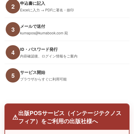
申込書に記入
2
Excelに入力 → PDFに署名・捺印
メールで送付
3
kumapos@kumabook.com 宛
ID・パスワード
発行
4
内容確認後、ログイン情報をご案内
サービス開始
5
ブラウザからすぐに利用可能
出版POSサービス（インテージテクノス
⚠
フィア）をご利用の出版社様へ