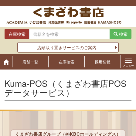
Skip
to
content
在庫検索
検索
店頭取り置きサービスのご案内
店舗一覧
在庫検索
採用情報
メニュー
Kuma-POS（くまざわ書店POS
データサービス）
くまざわ書店グループ（㈱KBCホールディングス）