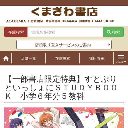
Skip
to
content
在庫検索
検索
店頭取り置きサービスのご案内
店舗一覧
在庫検索
採用情報
メニュー
【一部書店限定特典】すとぷり
といっしょにＳＴＵＤＹＢＯＯ
Ｋ 小学６年分５教科