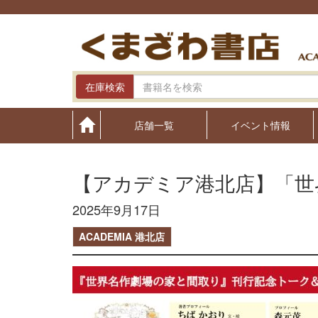
Skip
to
content
在庫検索
店舗一覧
イベント情報
【アカデミア港北店】「世
2025年9月17日
ACADEMIA 港北店