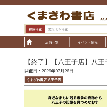
Skip
to
content
在庫検索
店舗一覧
イベント情報
【終了】【八王子店】八王
開催日：2026年07月26日
くまざわ書店 八王子店