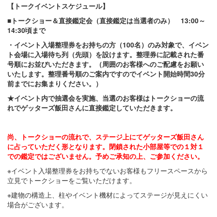
【トークイベントスケジュール】
■トークショー＆直接鑑定会（直接鑑定は当選者のみ） 13:00
～
14:30
頃まで
・イベント入場整理券をお持ちの方（100
名）のみ対象で
、イベン
ト会場に入場待ち列（先頭）を設けます。整理券に記載された番
号順にお並びいただきます。（周囲のお客様へのご配慮をお願い
いたします。整理番号順のご案内ですのでイベント開始時間30
分
前までにお集まりください。）
★イベント内で抽選会を実施、当選のお客様はトークショーの流
れでゲッターズ飯田さんに直接鑑定していただきます。
尚、トークショーの流れで、ステージ上にてゲッターズ飯田さん
に占っていただく形となります。閉鎖された小部屋等での１対１
での鑑定ではございません。予めご承知の上、ご参加ください。
※イベント入場整理券をお持ちでないお客様もフリースペースから
立見でトークショーをご覧いただけます。
※建物の構造上、柱やイベント機材によってステージが見えにくい
場合がございます。