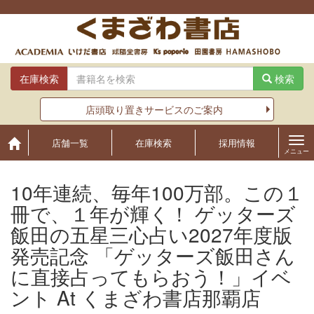
Skip
to
content
在庫検索
検索
店頭取り置きサービスのご案内
店舗一覧
在庫検索
採用情報
メニュー
10年連続、毎年100万部。この１
冊で、１年が輝く！ ゲッターズ
飯田の五星三心占い2027年度版
発売記念 「ゲッターズ飯田さん
に直接占ってもらおう！」イベ
ント At くまざわ書店那覇店