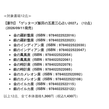
≪対象書籍12点≫
【新刊】『ゲッターズ飯田の五星三心占い2027
』（12
点）
（2026/09/11
発売）
金の羅針盤座（ISBN
：9784022522016
）
銀の羅針盤座（ISBN
：9784022522023
）
金のインディアン座（ISBN
：9784022522030
）
銀のインディアン座（ISBN
：9784022522047
）
金の鳳凰座（ISBN
：9784022522054
）
銀の鳳凰座（ISBN
：9784022522061
）
金の時計座（ISBN
：9784022522078
）
銀の時計座（ISBN
：9784022522085
）
金のカメレオン座（ISBN
：9784022522092
）
銀のカメレオン座（ISBN
：9784022522108
）
金のイルカ座（ISBN
：9784022522115
）
銀のイルカ座（ISBN
：9784022522122
）
以上12点、全て本体価格
1,300
円（税込
1,430
円）