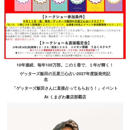
10
年連続、毎年100
万部。この１冊で、１年が輝く！
ゲッターズ飯田の五星三心占い2027
年度版発売記
念
「ゲッターズ飯田さんに直接占ってもらおう！」イベント
At
くまざわ書店那覇店