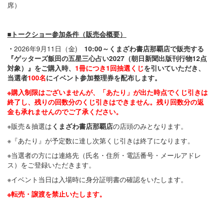
席）
■トークショー参加条件（販売会概要）
・
2026年9月11日（金)
10:00
～くまざわ書店那覇店で販売する
『ゲッターズ飯田の五星三心占い2027
（朝日新聞出版刊行物12
点
対象）』をご購入時、
1
冊につき1
回抽選くじ
を引いていただき、
当選者
100
名
にイベント参加整理券を配布します。
※購入制限はございませんが、「あたり」が出た時点でくじ引きは
終了し、残りの回数分のくじ引きはできません。残り回数分の返
金も承れませんのでご了承ください。
※販売＆抽選は
くまざわ書店那覇店
の店頭のみとなります。
※『あたり』が予定数に達し次第くじ引きは終了になります。
※当選者の方には連絡先（氏名・住所・電話番号・メールアドレ
ス）をご登録いただきます。
※イベント当日は入場時に身分証明書の確認をいたします。
※転売・譲渡を禁止いたします。