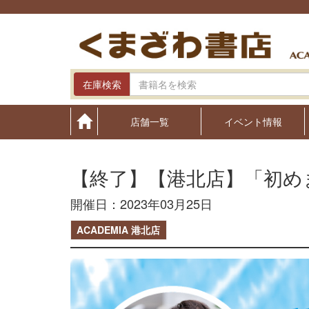
Skip
to
content
在庫検索
店舗一覧
イベント情報
【終了】【港北店】「初め
開催日：2023年03月25日
ACADEMIA 港北店