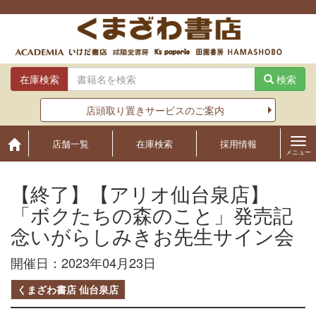
Skip
to
content
在庫検索
検索
店頭取り置きサービスのご案内
店舗一覧
在庫検索
採用情報
メニュー
【終了】【アリオ仙台泉店】
「ボクたちの森のこと」発売記
念いがらしみきお先生サイン会
開催日：2023年04月23日
くまざわ書店 仙台泉店