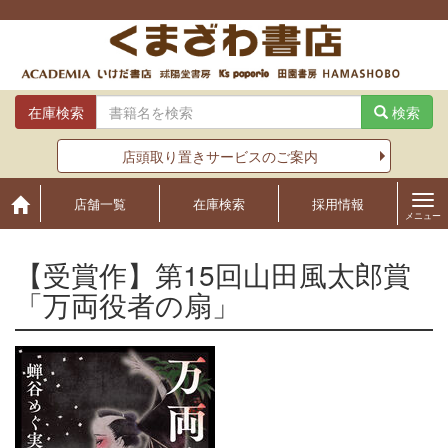
Skip
to
content
在庫検索
検索
店頭取り置きサービスのご案内
店舗一覧
在庫検索
採用情報
メニュー
【受賞作】第15回山田風太郎賞
「万両役者の扇」