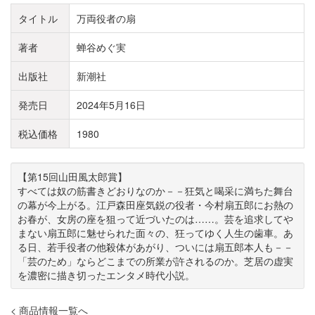
タイトル
万両役者の扇
著者
蝉谷めぐ実
出版社
新潮社
発売日
2024年5月16日
税込価格
1980
【第15回山田風太郎賞】
すべては奴の筋書きどおりなのか－－狂気と喝采に満ちた舞台
の幕が今上がる。江戸森田座気鋭の役者・今村扇五郎にお熱の
お春が、女房の座を狙って近づいたのは……。芸を追求してや
まない扇五郎に魅せられた面々の、狂ってゆく人生の歯車。あ
る日、若手役者の他殺体があがり、ついには扇五郎本人も－－
「芸のため」ならどこまでの所業が許されるのか。芝居の虚実
を濃密に描き切ったエンタメ時代小説。
< 商品情報一覧へ