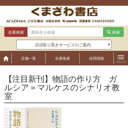
Skip
to
content
在庫検索
検索
店頭取り置きサービスのご案内
店舗一覧
在庫検索
採用情報
メニュー
【注目新刊】物語の作り方 ガ
ルシア＝マルケスのシナリオ教
室