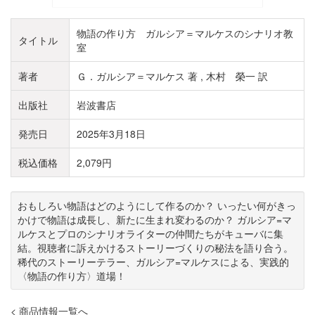
物語の作り方 ガルシア＝マルケスのシナリオ教
タイトル
室
著者
Ｇ．ガルシア＝マルケス 著 , 木村 榮一 訳
出版社
岩波書店
発売日
2025年3月18日
税込価格
2,079円
おもしろい物語はどのようにして作るのか？ いったい何がきっ
かけで物語は成長し、新たに生まれ変わるのか？ ガルシア=マ
ルケスとプロのシナリオライターの仲間たちがキューバに集
結。視聴者に訴えかけるストーリーづくりの秘法を語り合う。
稀代のストーリーテラー、ガルシア=マルケスによる、実践的
〈物語の作り方〉道場！
< 商品情報一覧へ