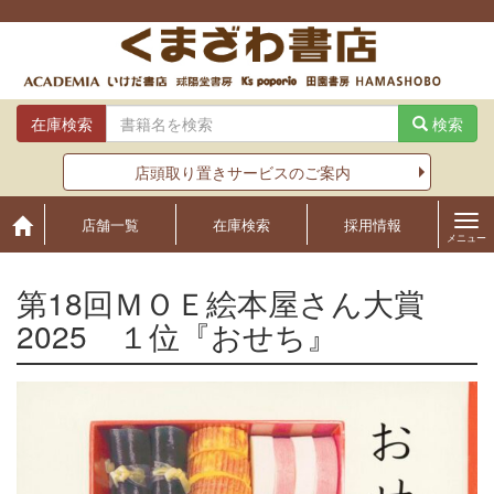
Skip
to
content
在庫検索
検索
店頭取り置きサービスのご案内
店舗一覧
在庫検索
採用情報
メニュー
第18回ＭＯＥ絵本屋さん大賞
2025 １位『おせち』