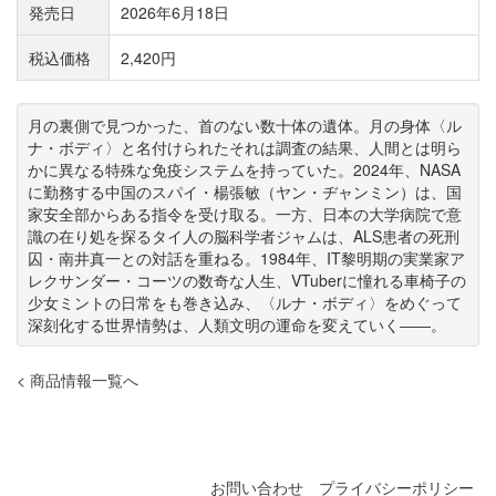
発売日
2026年6月18日
税込価格
2,420円
月の裏側で見つかった、首のない数十体の遺体。月の身体〈ル
ナ・ボディ〉と名付けられたそれは調査の結果、人間とは明ら
かに異なる特殊な免疫システムを持っていた。2024年、NASA
に勤務する中国のスパイ・楊張敏（ヤン・ヂャンミン）は、国
家安全部からある指令を受け取る。一方、日本の大学病院で意
識の在り処を探るタイ人の脳科学者ジャムは、ALS患者の死刑
囚・南井真一との対話を重ねる。1984年、IT黎明期の実業家ア
レクサンダー・コーツの数奇な人生、VTuberに憧れる車椅子の
少女ミントの日常をも巻き込み、〈ルナ・ボディ〉をめぐって
深刻化する世界情勢は、人類文明の運命を変えていく――。
< 商品情報一覧へ
お問い合わせ
プライバシーポリシー