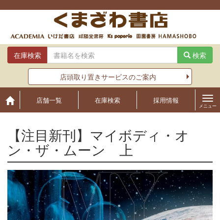
Skip
to
content
在庫検索
検索
店頭取り置きサービスのご案内
店舗一覧
在庫検索
採用情報
メニュー
【注目新刊】マイボディ・オ
ン・ザ・ムーン 上