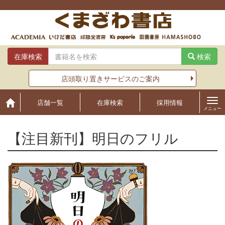
Skip
to
content
在庫検索
検索
店頭取り置きサービスのご案内
店舗一覧
在庫検索
採用情報
メニュー
【注目新刊】明日のフリル