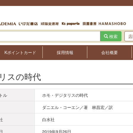
検索
店
Kポイントカード
採用情報
会社概要
リスの時代
トル
ホモ・デジタリスの時代
ダニエル・コーエン／著 林昌宏／訳
社
白水社
日
2019年9月26日