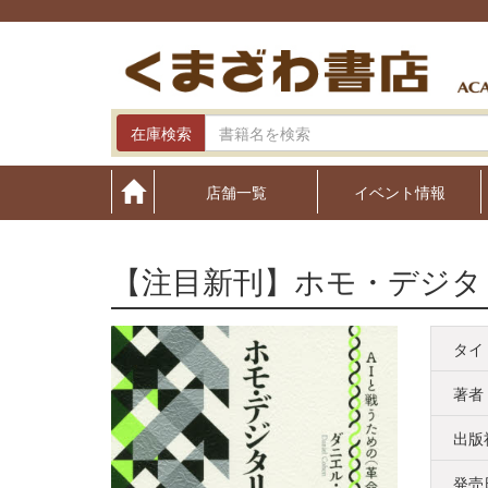
Skip
to
content
在庫検索
店舗一覧
イベント情報
【注目新刊】ホモ・デジタ
タイ
著者
出版
発売