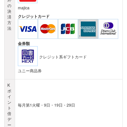
の
majica
決
クレジットカード
済
方
法
金券類
ユニー商品券
K
ポ
イ
ン
毎月第1火曜・9日・19日・29日
ト
倍
デ
ー