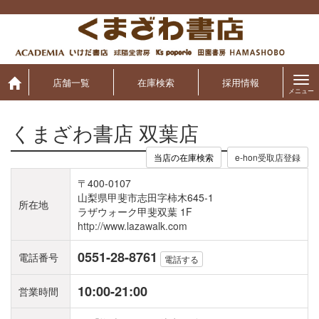
Skip
to
content
店舗一覧
在庫検索
採用情報
メニュー
くまざわ書店 双葉店
当店の在庫検索
〒400-0107
山梨県甲斐市志田字柿木645-1
所在地
ラザウォーク甲斐双葉 1F
http://www.lazawalk.com
0551-28-8761
電話番号
電話する
10:00-21:00
営業時間