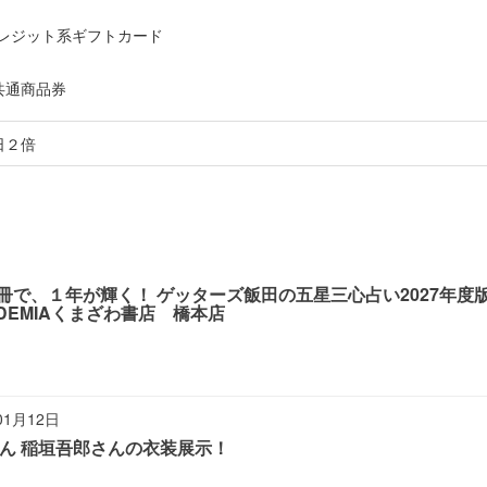
共通商品券
日２倍
１冊で、１年が輝く！ ゲッターズ飯田の五星三心占い2027年
DEMIAくまざわ書店 橋本店
01月12日
 ​稲垣吾郎さんの​衣装展示！