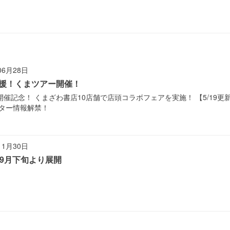
06月28日
ta」応援！くまツアー開催！
ブスタ）」開催記念！ くまざわ書店10店舗で店頭コラボフェアを実施！ 【5/1
ター情報解禁！
11月30日
9月下旬より展開