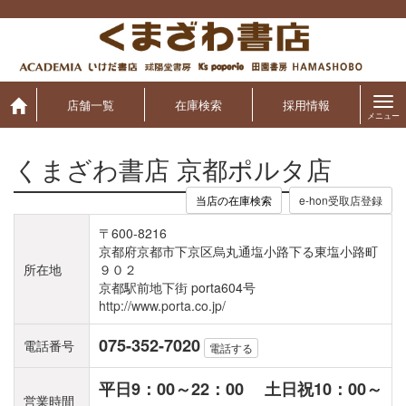
Skip
to
content
店舗一覧
在庫検索
採用情報
メニュー
くまざわ書店 京都ポルタ店
当店の在庫検索
〒600-8216
京都府京都市下京区烏丸通塩小路下る東塩小路町
所在地
９０２
京都駅前地下街 porta604号
http://www.porta.co.jp/
075-352-7020
電話番号
電話する
平日9：00～22：00 土日祝10：00～
営業時間