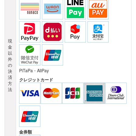
現
金
以
外
の
PiTaPa・AliPay
決
済
クレジットカード
方
法
金券類