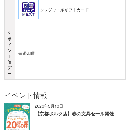
K
ポ
イ
ン
毎週金曜
ト
倍
デ
ー
イベント情報
2026年3月18日
【京都ポルタ店】春の文具セール開催